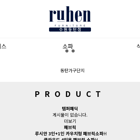
리스
소파
PRODUCT
템퍼패딕
게시물이 없습니다.
더보기
패브릭
루시안 3인+1인 카우치형 패브릭소파
H
클라우드 4인용 패브릭 소파
H